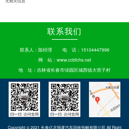
无相关信息
联系我们
联系人：陈经理 电 话：15104447996
网 站：
www.ccbfchs.net
地 址：吉林省长春市绿园区城西镇大营子村
Copyright © 2021 长春亿北报废汽车回收拆解有限公司 All Right