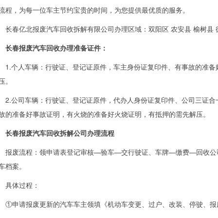
流程，为每一位车主节约宝贵的时间，为您提供最优质的服务。
长春亿北报废汽车回收拆解有限公司
办理区域：双阳区 农安县 榆树县 
长春报废汽车回收办理准备证件：
.个人车辆：行驶证、登记证原件，车主身份证复印件、有事故的准备
压。
.公司车辆：行驶证、登记证原件，代办人身份证复印件、公司三证合
故的准备好事故证明，有火烧的准备好火烧证明，有抵押的需先解压。
长春报废汽车回收拆解公司办理流程
废流程：领申请表登记审核—验车—交行驶证、车牌—缴费—回收公司
车档案。
具体过程：
申请报废更新的汽车车主领填《机动车变更、过户、改装、停驶、报废