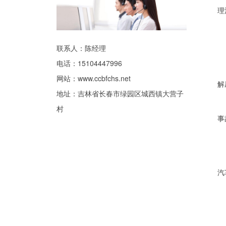
理
联系人：陈经理
电话：15104447996
1
网站：
www.ccbfchs.net
解
地址：吉林省长春市绿园区城西镇大营子
2
村
事
报
汽
①