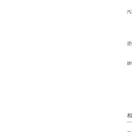
②
汽
③
④
进
⑤
牌