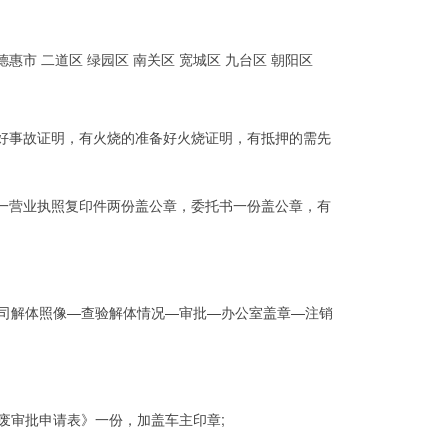
德惠市 二道区 绿园区 南关区 宽城区 九台区 朝阳区
好事故证明，有火烧的准备好火烧证明，有抵押的需先
一营业执照复印件两份盖公章，委托书一份盖公章，有
解体照像—查验解体情况—审批—办公室盖章—注销
审批申请表》一份，加盖车主印章;