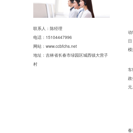
(
车
联系人：陈经理
动
电话：15104447996
日
网站：
www.ccbfchs.net
模
地址：吉林省长春市绿园区城西镇大营子
8
村
车
政
元
(
8
春