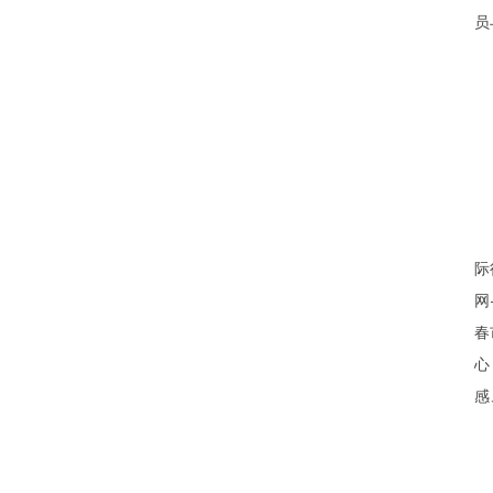
员
(
进
车
际
网
春
心
感
原