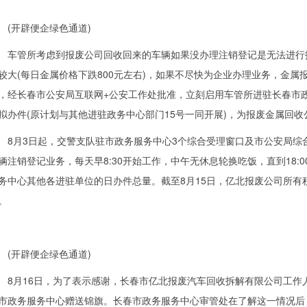
开辟便企绿色通道)
管所考虑到报废公司回收回来的车辆如果没办理注销登记是无法进行拆
较大(每日金属价格下跌800元左右)，如果不尽快为企业办理业务，金属
，经长春市公安局互联网+公安工作处批准，立刻启用车管所进驻长春市
拟办件(原计划与其他进驻政务中心部门15号一同开展)，为报废金属回
月3日起，交警支队驻市政务服务中心3个综合受理窗口及市公安局综合
辆注销登记业务，每天早8:30开始工作，中午无休息轮换吃饭，直到18:
务中心其他各进驻单位的日办件总量。截至8月15日，亿北报废公司所有
。
开辟便企绿色通道)
月16日，为了表示感谢，长春市亿北报废汽车回收拆解有限公司工作
市政务服务中心赠送锦旗。长春市政务服务中心审管处在了解这一情况后，